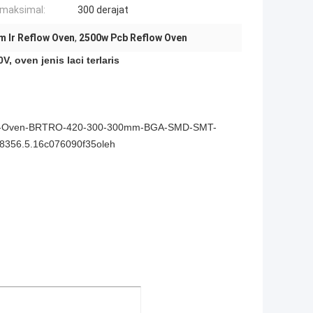
maksimal:
300 derajat
m Ir Reflow Oven
,
2500w Pcb Reflow Oven
 oven jenis laci terlaris
eflow-Oven-BRTRO-420-300-300mm-BGA-SMD-SMT-
8356.5.16c076090f35oleh