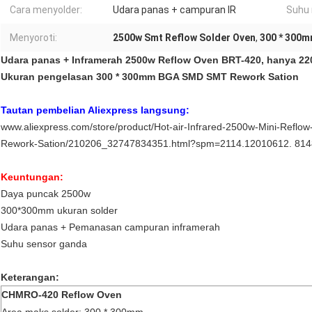
Cara menyolder:
Udara panas + campuran IR
Suhu 
Menyoroti:
2500w Smt Reflow Solder Oven
,
300 * 300m
Udara panas + Inframerah 2500w Reflow Oven BRT-420, hanya 220V,
Ukuran pengelasan 300 * 300mm BGA SMD SMT Rework Sation
Tautan pembelian Aliexpress langsung:
www.aliexpress.com/store/product/Hot-air-Infrared-2500w-Mini-R
Rework-Sation/210206_32747834351.html?spm=2114.12010612. 814
Keuntungan:
Daya puncak 2500w
300*300mm ukuran solder
Udara panas + Pemanasan campuran inframerah
Suhu sensor ganda
Keterangan:
CHMRO-420 Reflow Oven