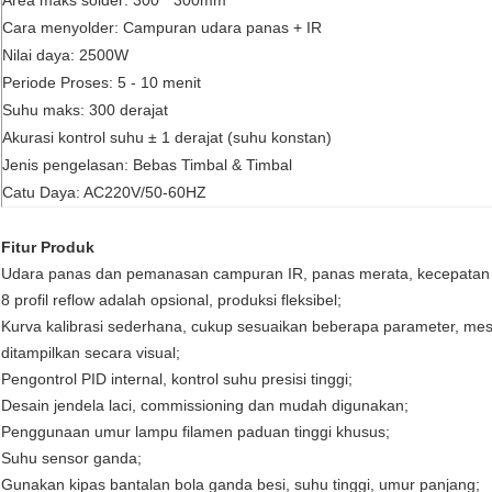
Area maks solder: 300 * 300mm
Cara menyolder: Campuran udara panas + IR
Nilai daya: 2500W
Periode Proses: 5 - 10 menit
Suhu maks: 300 derajat
Akurasi kontrol suhu ± 1 derajat (suhu konstan)
Jenis pengelasan: Bebas Timbal & Timbal
Catu Daya: AC220V/50-60HZ
Fitur Produk
Udara panas dan pemanasan campuran IR, panas merata, kecepatan p
8 profil reflow adalah opsional, produksi fleksibel;
Kurva kalibrasi sederhana, cukup sesuaikan beberapa parameter, mes
ditampilkan secara visual;
Pengontrol PID internal, kontrol suhu presisi tinggi;
Desain jendela laci, commissioning dan mudah digunakan;
Penggunaan umur lampu filamen paduan tinggi khusus;
Suhu sensor ganda;
Gunakan kipas bantalan bola ganda besi, suhu tinggi, umur panjang;