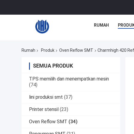
RUMAH
PRODU
Rumah
Produk
Oven Reflow SMT
Charmhigh 420 Ref
SEMUA PRODUK
TPS memilih dan menempatkan mesin
(74)
lini produksi smt
(37)
Printer stensil
(23)
Oven Reflow SMT
(34)
Pengumpan SMT
(21)