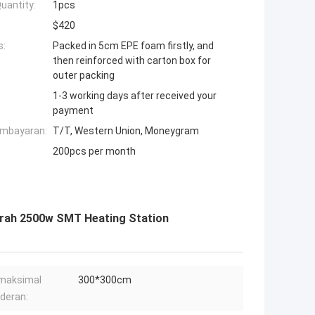
uantity:
1pcs
$420
s:
Packed in 5cm EPE foam firstly, and
then reinforced with carton box for
outer packing
1-3 working days after received your
payment
embayaran:
T/T, Western Union, Moneygram
200pcs per month
erah 2500w SMT Heating Station
maksimal
300*300cm
deran: