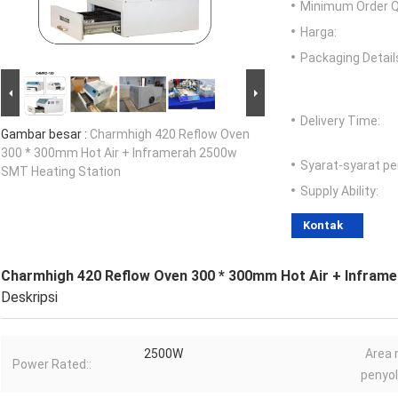
Minimum Order Q
Harga:
Packaging Detail
Delivery Time:
Gambar besar :
Charmhigh 420 Reflow Oven
300 * 300mm Hot Air + Inframerah 2500w
Syarat-syarat p
SMT Heating Station
Supply Ability:
Kontak
Charmhigh 420 Reflow Oven 300 * 300mm Hot Air + Infram
Deskripsi
2500W
Area 
Power Rated::
penyol