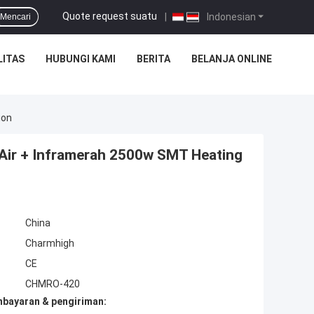
Quote request suatu
|
Indonesian
Mencari
LITAS
HUBUNGI KAMI
BERITA
BELANJA ONLINE
ion
Air + Inframerah 2500w SMT Heating
China
Charmhigh
CE
CHMRO-420
mbayaran & pengiriman: