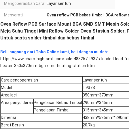
Mengoperasikan Cara:
Layar sentuh
Menyoroti:
Oven reflow PCB bebas timbal
,
BGA reflow 
Oven Reflow PCB Surface Mount BGA SMD SMT Mesin Sol
Meja Suhu Tinggi Mini Reflow Solder Oven Stasiun Solder,
Untuk pasta solder timbal dan bebas timbal
Beli langsung dari Toko Online kami, beli dengan mudah:
https://www.charmhigh-smt.com/sale-483257-t937s-leaded-lead-fre
heater-350x370mm-bga-smd-heating-station.htm
Cara pengoperasian
Layar sentuh
Model
T937S
Area laci
350mm*370mm
Area penyolderan
Pengelasan Bebas Timbal
290mm*345mm
Pengelasan Timbal
315mm*345mm
Dimensi
438mm*535mm*290m
Berat Bersih
20.7kg