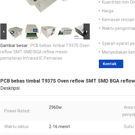
Kuantitas min Or
Harga:
Kemasan rincian:
Waktu pengirima
Syarat-syarat p
Gambar besar :
PCB bebas timbal T937S Oven
reflow SMT SMD BGA reflow mesin
Menyediakan ke
pemateran Infrared IC Pemanas
Kontak
PCB bebas timbal T937S Oven reflow SMT SMD BGA reflow
Deskripsi
2960w
Area 
Power Rated::
penyol
Waktu siklus:
2-16 menit
Suhu 