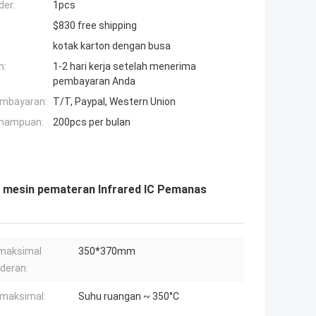
der:
1pcs
$830 free shipping
kotak karton dengan busa
n:
1-2 hari kerja setelah menerima
pembayaran Anda
embayaran:
T/T, Paypal, Western Union
mampuan:
200pcs per bulan
 mesin pemateran Infrared IC Pemanas
maksimal
350*370mm
deran:
maksimal:
Suhu ruangan ~ 350°C