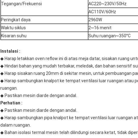
Tegangan/Frekuensi
AC220~230V/50Hz
AC110V/60Hz
Peringkat daya
2960W
Waktu siklus
2~16 menit
Kisaran suhu
Suhu ruangan~350°C
Instalasi :
◆ Harap letakkan oven reflow ini di atas meja datar, sisakan ruang un
◆ Hindari bahan yang mudah terbakar, meledak, dan bahan sensitif suh
◆ Harap sisakan ruang 20mm di sekitar mesin, untuk pembuangan pa
◆ Harap sambungkan knalpot ke tempat ventilasi luar ruangan atau 
ruangan.
◆ Pastikan mesin diarde dengan andal.
Perhatian :
◆ Pastikan mesin diarde dengan andal.
◆ Harap sambungkan pipa knalpot ke tempat ventilasi luar ruangan a
dalam ruangan.
◆ Bahan isolasi termal mesin telah dilindungi secara ketat, tidak d