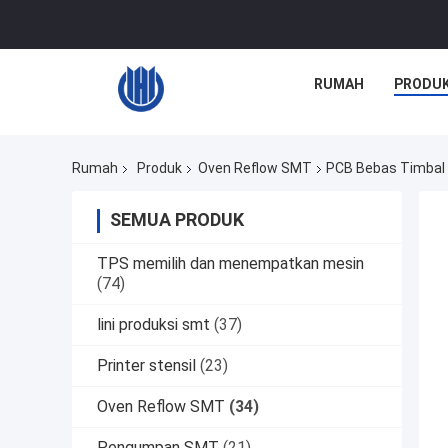
RUMAH
PRODU
Rumah
Produk
Oven Reflow SMT
PCB Bebas Timbal
SEMUA PRODUK
TPS memilih dan menempatkan mesin
(74)
lini produksi smt
(37)
Printer stensil
(23)
Oven Reflow SMT
(34)
Pengumpan SMT
(21)