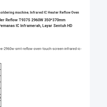
soldering machine
,
Infrared IC Heater Reflow Oven
der Reflow T937S 2960W 350*370mm
 Pemanas IC Inframerah, Layar Sentuh HD
e-2960w-smt-reflow-oven-touch-screen-infrared-ic-
m