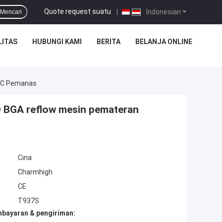
Quote request suatu
|
Indonesian
Mencari
LITAS
HUBUNGI KAMI
BERITA
BELANJA ONLINE
 IC Pemanas
 BGA reflow mesin pemateran
Cina
Charmhigh
CE
T937S
mbayaran & pengiriman: