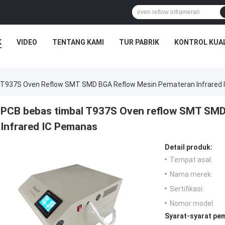
K
VIDEO
TENTANG KAMI
TUR PABRIK
KONTROL KUA
 T937S Oven Reflow SMT SMD BGA Reflow Mesin Pemateran Infrared
PCB bebas timbal T937S Oven reflow SMT SMD
Infrared IC Pemanas
Detail produk:
Tempat asal:
Nama merek:
Sertifikasi:
Nomor model:
Syarat-syarat pe