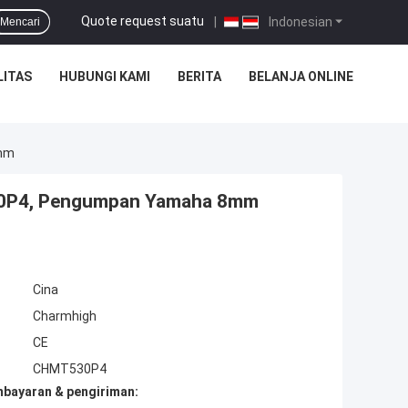
Quote request suatu
|
Indonesian
Mencari
LITAS
HUBUNGI KAMI
BERITA
BELANJA ONLINE
6mm
530P4, Pengumpan Yamaha 8mm
Cina
Charmhigh
CE
CHMT530P4
mbayaran & pengiriman: