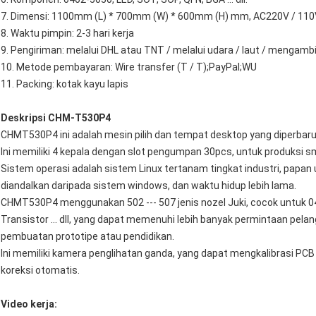
7. Dimensi: 1100mm (L) * 700mm (W) * 600mm (H) mm, AC220V / 110V
8. Waktu pimpin: 2-3 hari kerja
9. Pengiriman: melalui DHL atau TNT / melalui udara / laut / mengambi
10. Metode pembayaran: Wire transfer (T / T);PayPal;WU
11. Packing: kotak kayu lapis
Deskripsi CHM-T530P4
CHMT530P4 ini adalah mesin pilih dan tempat desktop yang diperba
Ini memiliki 4 kepala dengan slot pengumpan 30pcs, untuk produksi sm
Sistem operasi adalah sistem Linux tertanam tingkat industri, papan u
diandalkan daripada sistem windows, dan waktu hidup lebih lama.
CHMT530P4 menggunakan 502 --- 507 jenis nozel Juki, cocok untuk 04
Transistor ... dll, yang dapat memenuhi lebih banyak permintaan pela
pembuatan prototipe atau pendidikan.
Ini memiliki kamera penglihatan ganda, yang dapat mengkalibrasi PCB
koreksi otomatis.
Video kerja: