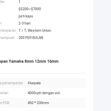
der:
1
$5200~$7000
peti kayu
n:
2-3 hari
embayaran:
T / T, Western Union
mampuan:
200 PER BULAN
gumpan Yamaha 8mm 12mm 16mm
a penempatan:
4 kepala
atan:
4000cph dengan visi
n PCB:
450 * 330mm