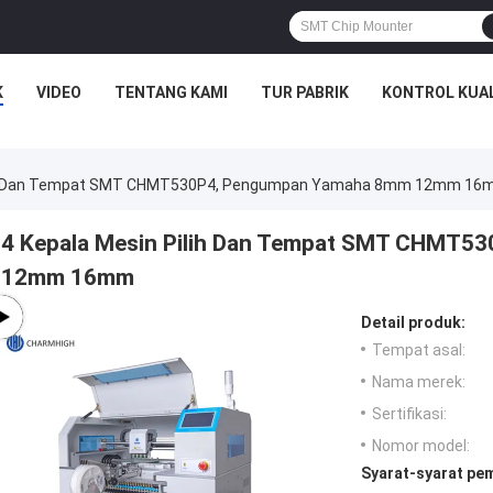
K
VIDEO
TENTANG KAMI
TUR PABRIK
KONTROL KUA
ilih Dan Tempat SMT CHMT530P4, Pengumpan Yamaha 8mm 12mm 1
4 Kepala Mesin Pilih Dan Tempat SMT CHMT
12mm 16mm
Detail produk:
Tempat asal:
Nama merek:
Sertifikasi:
Nomor model:
Syarat-syarat pe