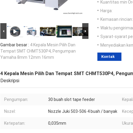
Kuantitas min Or
Harga:
Kemasan rincian:
Waktu pengirima
Syarat-syarat p
Gambar besar :
4 Kepala Mesin Pilih Dan
Menyediakan ke
Tempat SMT CHMT530P4, Pengumpan
Kontak
Yamaha 8mm 12mm 16mm
4 Kepala Mesin Pilih Dan Tempat SMT CHMT530P4, Pen
Deskripsi
Pengumpan:
30 buah slot tape feeder
Kepal
Nozel:
Nozzle Juki 503-506 4 buah / banyak
Kecep
Ketepatan:
0,035mm
Ukura