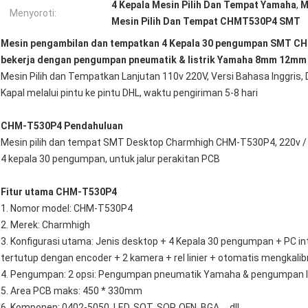
4 Kepala Mesin Pilih Dan Tempat Yamaha
,
M
Menyoroti:
Mesin Pilih Dan Tempat CHMT530P4 SMT
Mesin pengambilan dan tempatkan 4 Kepala 30 pengumpan SMT 
bekerja dengan pengumpan pneumatik & listrik Yamaha 8mm 12
Mesin Pilih dan Tempatkan Lanjutan 110v 220V, Versi Bahasa Inggris, 
Kapal melalui pintu ke pintu DHL, waktu pengiriman 5-8 hari
CHM-T530P4 Pendahuluan
Mesin pilih dan tempat SMT Desktop Charmhigh CHM-T530P4, 220v /
4 kepala 30 pengumpan, untuk jalur perakitan PCB
Fitur utama CHM-T530P4
1. Nomor model: CHM-T530P4
2. Merek: Charmhigh
3. Konfigurasi utama: Jenis desktop + 4 Kepala 30 pengumpan + PC in
tertutup dengan encoder + 2 kamera + rel linier + otomatis mengkalib
4. Pengumpan: 2 opsi: Pengumpan pneumatik Yamaha & pengumpan lis
5. Area PCB maks: 450 * 330mm
6. Komponen: 0402-5050, LED, SOT, SOP, QFN, BGA ... dll.