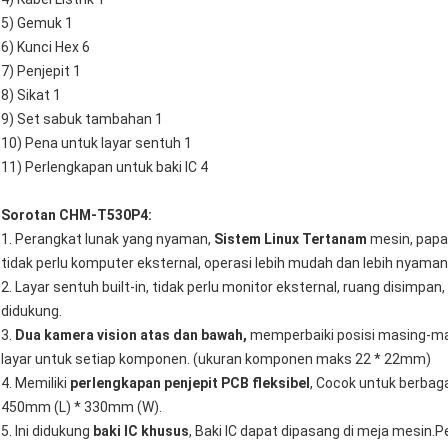
5) Gemuk 1
6) Kunci Hex 6
7) Penjepit 1
8) Sikat 1
9) Set sabuk tambahan 1
10) Pena untuk layar sentuh 1
11) Perlengkapan untuk baki IC 4
Sorotan CHM-T530P4:
1. Perangkat lunak yang nyaman,
Sistem Linux Tertanam
mesin, papan
tidak perlu komputer eksternal, operasi lebih mudah dan lebih nyaman,
2. Layar sentuh built-in, tidak perlu monitor eksternal, ruang disimp
didukung.
3.
Dua kamera vision atas dan bawah,
memperbaiki posisi masing-mas
layar untuk setiap komponen. (ukuran komponen maks 22 * ​​22mm)
4. Memiliki
perlengkapan penjepit PCB fleksibel
, Cocok untuk berba
450mm (L) * 330mm (W).
5. Ini didukung
baki IC khusus
, Baki IC dapat dipasang di meja mesin