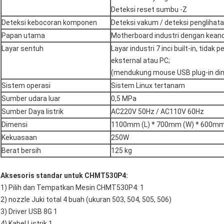
Deteksi reset sumbu -Z
Deteksi kebocoran komponen
Deteksi vakum / deteksi penglihat
Papan utama
Motherboard industri dengan keand
Layar sentuh
Layar industri 7 inci built-in, tidak 
eksternal atau PC;
(mendukung mouse USB plug-in din
Sistem operasi
Sistem Linux tertanam
Sumber udara luar
0,5 MPa
Sumber Daya listrik
AC220V 50Hz / AC110V 60Hz
Dimensi
1100mm (L) * 700mm (W) * 600mm
Kekuasaan
250W
Berat bersih
125 kg
Aksesoris standar untuk CHMT530P4:
1) Pilih dan Tempatkan Mesin CHMT530P4: 1
2) nozzle Juki total 4 buah (ukuran 503, 504, 505, 506)
3) Driver USB 8G 1
4) Kabel Listrik 1