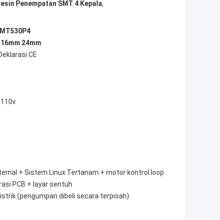
esin Penempatan SMT 4 Kepala
,
CHMT530P4
mm 16mm 24mm
Deklarasi CE
 110v
ternal + Sistem Linux Tertanam + motor kontrol loop
rasi PCB + layar sentuh
trik (pengumpan dibeli secara terpisah)