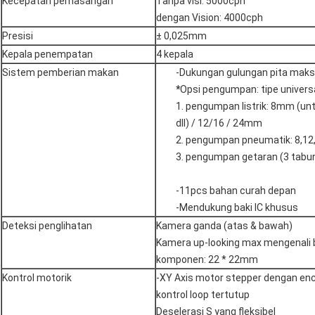
Kecepatan pemasangan
Tanpa visi: 5000cph
dengan Vision: 4000cph
Presisi
± 0,025mm
Kepala penempatan
4 kepala
Sistem pemberian makan
-Dukungan gulungan pita mak
*
Opsi pengumpan: tipe univer
1. pengumpan listrik: 8mm (un
dll) / 12/16 / 24mm
2. pengumpan pneumatik: 8,1
3. pengumpan getaran (3 tabun
-11pcs bahan curah depan
-Mendukung baki IC khusus
Deteksi penglihatan
Kamera ganda (atas & bawah)
Kamera up-looking max mengenali 
komponen: 22 * ​​22mm
Kontrol motorik
-XY Axis motor stepper dengan en
kontrol loop tertutup
Deselerasi S yang fleksibel