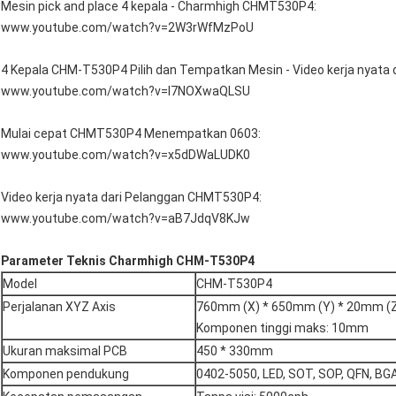
Mesin pick and place 4 kepala - Charmhigh CHMT530P4:
www.youtube.com/watch?v=2W3rWfMzPoU
4 Kepala CHM-T530P4 Pilih dan Tempatkan Mesin - Video kerja nyata 
www.youtube.com/watch?v=l7NOXwaQLSU
Mulai cepat CHMT530P4 Menempatkan 0603:
www.youtube.com/watch?v=x5dDWaLUDK0
Video kerja nyata dari Pelanggan CHMT530P4:
www.youtube.com/watch?v=aB7JdqV8KJw
Parameter Teknis Charmhigh CHM-T530P4
Model
CHM-T530P4
Perjalanan XYZ Axis
760mm (X) * 650mm (Y) * 20mm (
Komponen tinggi maks: 10mm
Ukuran maksimal PCB
450 * 330mm
Komponen pendukung
0402-5050, LED, SOT, SOP, QFN, BGA 