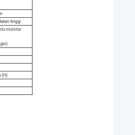
an
alan tinggi
perlu monitor
gin)
 (H)