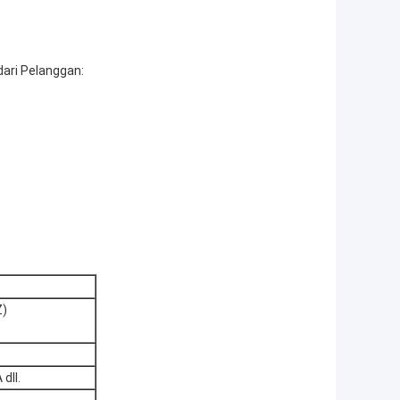
dari Pelanggan:
Z)
dll.