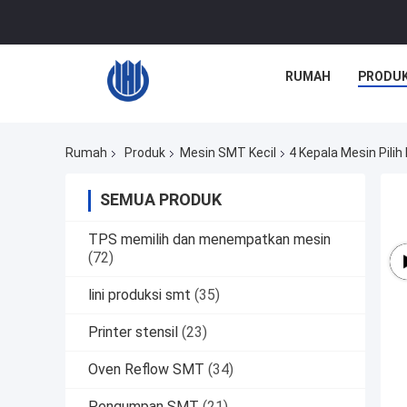
RUMAH
PRODU
Rumah
Produk
Mesin SMT Kecil
4 Kepala Mesin P
SEMUA PRODUK
TPS memilih dan menempatkan mesin
(72)
lini produksi smt
(35)
Printer stensil
(23)
Oven Reflow SMT
(34)
Pengumpan SMT
(21)