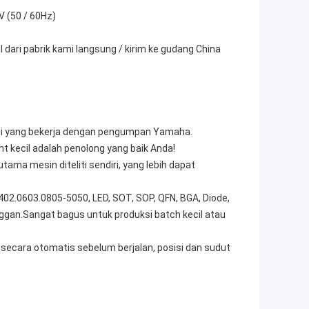
 (50 / 60Hz)
l dari pabrik kami langsung / kirim ke gudang China
rui yang bekerja dengan pengumpan Yamaha.
t kecil adalah penolong yang baik Anda!
tama mesin diteliti sendiri, yang lebih dapat
02.0603.0805-5050, LED, SOT, SOP, QFN, BGA, Diode,
nggan.Sangat bagus untuk produksi batch kecil atau
 secara otomatis sebelum berjalan, posisi dan sudut