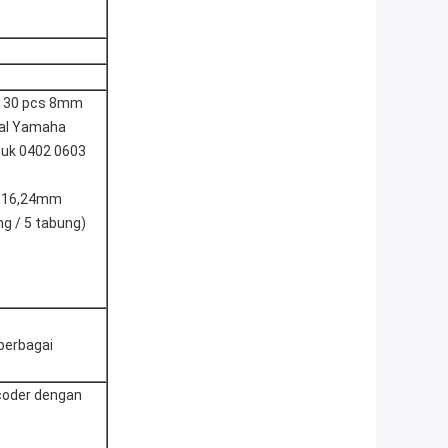
s 30 pcs 8mm
sal Yamaha
tuk 0402 0603
2,16,24mm
g / 5 tabung)
berbagai
coder dengan