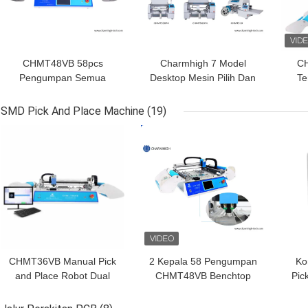
CHMT48VB 58pcs
Charmhigh 7 Model
CH
Pengumpan Semua
Desktop Mesin Pilih Dan
Te
Dalam Satu Mesin
Tempat SMT SMD,
Charmhigh Desktop Pick
mesin maching PCB kecil
SMD Pick And Place Machine
(19)
and Place Machine
HARGA TERBAIK
HARGA TERBAIK
HAR
Mesin SMT Kecil
CHMT36VB Manual Pick
2 Kepala 58 Pengumpan
Ko
and Place Robot Dual
CHMT48VB Benchtop
Pic
Side 58 Feeders SMT
SMD Pilih dan
T
Assembly
Tempatkan Robot All in
u