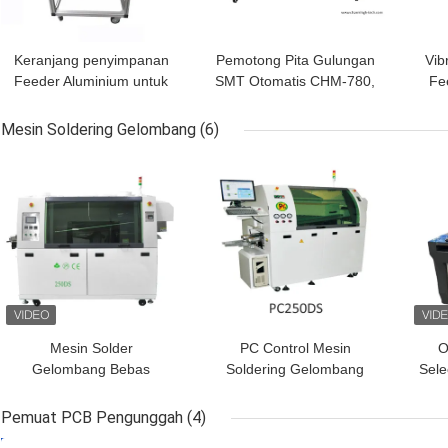
Keranjang penyimpanan
Pemotong Pita Gulungan
Vib
Feeder Aluminium untuk
SMT Otomatis CHM-780,
Fe
Panasonic
Mesin Pemotong Pita
CM402/602/NPM SMT
Bebas Genggam untuk
CH
Mesin Soldering Gelombang
(6)
Pick and Place Machines
Mesin Pick and Place
HARGA TERBAIK
HARGA TERBAIK
HAR
SMT
Mesin Solder
PC Control Mesin
O
Gelombang Bebas
Soldering Gelombang
Sele
Timbal Lebar PCB
Bebas Timah PC250DS,
M
250mm Lini Produksi DIP
PC300DS, PC350DS
Pemuat PCB Pengunggah
(4)
Untuk Garis Produksi