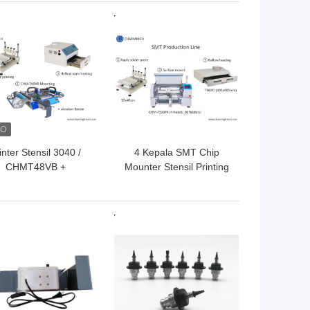
Line
Eksternal
GA TERBAIK
HARGA TERBAIK
inter Stensil 3040 /
4 Kepala SMT Chip
CHMT48VB +
Mounter Stensil Printing
ngumpan Getaran,
T962C Reflow Oven PCB
alur Perakitan PCB
Jalur Perakitan
 / Oven Aliran Ulang
GA TERBAIK
HARGA TERBAIK
BRT-420