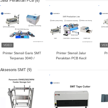
Jalur Perakitan PCB
(8)
one Chip Mounter
HARGA TERBAIK
HARGA TERBAIK
HAR
Printer Stensil Garis SMT
Printer Stensil Jalur
Pr
Terpanas 3040 /
Perakitan PCB Kecil
CHMT48VB Mesin Pnp
3040, Mesin Smt
Pe
SMT / Oven Aliran Ulang
CHMT36VA, 420 Oven
J
Aksesoris SMT
(9)
420
Reflow
SMT
HARGA TERBAIK
HARGA TERBAIK
HAR