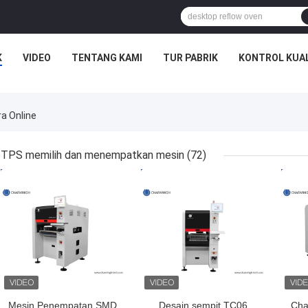
K
VIDEO
TENTANG KAMI
TUR PABRIK
KONTROL KUA
a Online
TPS memilih dan menempatkan mesin
(72)
HARGA TERBAIK
HARGA TERBAIK
HAR
Mesin Penempatan SMD
Desain sempit TC06
Cha