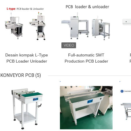
HARGA TERBAIK
HARGA TERBAIK
HAR
PCB DIP
Desain kompak L-Type
Full-automatic SMT
PCB Loader Unloader
Production PCB Loader
untuk Loading Majalah
Unloader dengan PLC
SMT Produksi Line
Control System dan
Pe
KONVEYOR PCB
(5)
SMEMA Interface
SMT
HARGA TERBAIK
HARGA TERBAIK
HAR
Compatibility