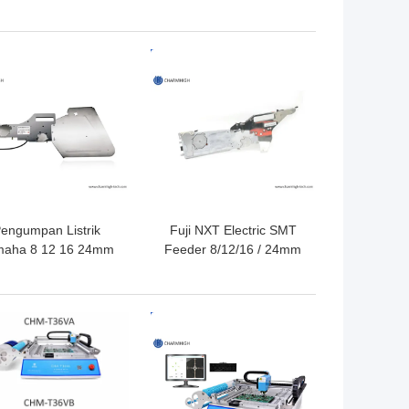
(atas6+bawah6)
Timah 8 Zona Full
200*350mm Mesin
Automatic Rail + PC
older Reflow SMT
Control 3150x500mm
GA TERBAIK
HARGA TERBAIK
engumpan Listrik
Fuji NXT Electric SMT
maha 8 12 16 24mm
Feeder 8/12/16 / 24mm
tuk Mesin Pick and
Untuk Charmhigh CHM-
ace DIY, Mesin SMT
860 861 863 Mesin Pilih
Charmhigh
dan Tempat
GA TERBAIK
HARGA TERBAIK