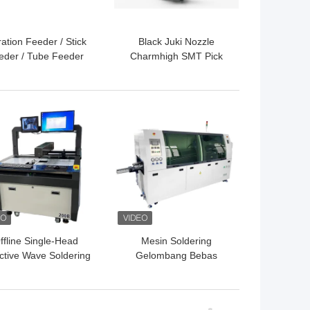
ration Feeder / Stick
Black Juki Nozzle
eder / Tube Feeder
Charmhigh SMT Pick
Untuk Charmhigh
And Place Machine 501-
MT36VA 48VA 48VB
507 SMT Aksesoris
SMT Accessories
GA TERBAIK
HARGA TERBAIK
ffline Single-Head
Mesin Soldering
ctive Wave Soldering
Gelombang Bebas
achine Kontrol PC
Timah 250DS 300DS
Industri 200B
350DS dengan
Pengiriman Otomatis