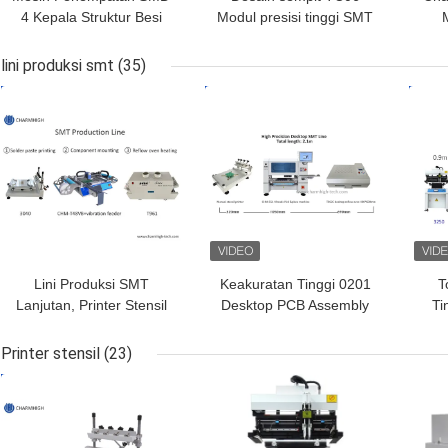
4 Kepala Struktur Besi
Modul presisi tinggi SMT
Cor CHM-551P
Pick and Place Machine
6 Kepala Dukungan
Pem
lini produksi smt
(35)
01005
HARGA TERBAIK
HARGA TERBAIK
HAR
Lini Produksi SMT
Keakuratan Tinggi 0201
T
Lanjutan, Printer Stensil
Desktop PCB Assembly
Ti
3040 / Mesin Pnp
Line 4 Kepala CHM-551
keci
CHMT48VB / Oven Aliran
SMD Pick and Place
Printer stensil
(23)
Ulang T961
Machine Reflow Oven
HARGA TERBAIK
HARGA TERBAIK
HAR
T962C