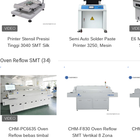
Printer Stensil Presisi
Semi Auto Solder Paste
E6 M
Tinggi 3040 SMT Silk
Printer 3250, Mesin
Printer Lini Produksi
Sablon 320 * 500mm
SMT Secara Manual
Oven Reflow SMT
(34)
HARGA TERBAIK
HARGA TERBAIK
HAR
CHM-PC6635 Oven
CHM-F830 Oven Reflow
CHM
Reflow bebas timbal
SMT Vertikal 8 Zona