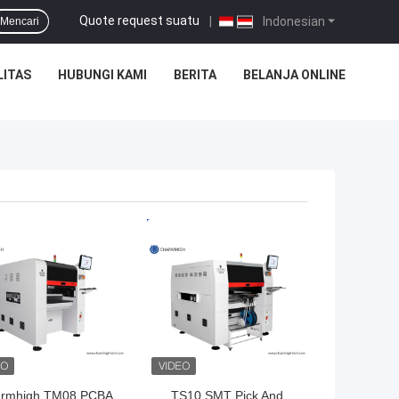
Quote request suatu
|
Indonesian
Mencari
LITAS
HUBUNGI KAMI
BERITA
BELANJA ONLINE
GA TERBAIK
HARGA TERBAIK
rmhigh TM08 PCBA
TS10 SMT Pick And