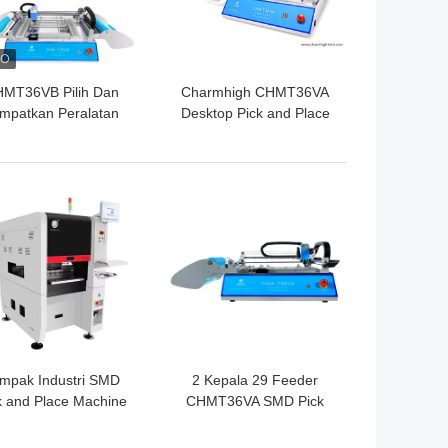
MT36VB Pilih Dan
Charmhigh CHMT36VA
mpatkan Peralatan
Desktop Pick and Place
Charmhigh Untuk
Machine 0402-5050 SOP
Perakitan PCB
QFN
GA TERBAIK
HARGA TERBAIK
mpak Industri SMD
2 Kepala 29 Feeder
k and Place Machine
CHMT36VA SMD Pick
C06 Chip Mounter
And Place Machine +
ntuk PCB Assembly
Dua Kamera CCD + PC