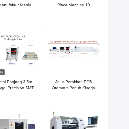
Manufaktur Mesin
Place Machine 10
Penempatan
Kepala 100 Feeder
asangan Chip SMT
01005 Dukungan
CPK≥1.0
Kecepatan Tinggi
GA TERBAIK
HARGA TERBAIK
otal Panjang 3,5m
Jalur Perakitan PCB
nggi Precision SMT
Otomatis Penuh Kinerja
l Produksi Line 0201,
Tinggi Untuk Manufaktur
BGA, 144 pin IC
Elektronik
GA TERBAIK
HARGA TERBAIK