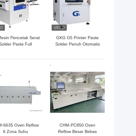
esin Pencetak Serat
GKG G5 Printer Paste
Solder Paste Full
Solder Penuh Otomatis
Automatic SMT
Printer Stencil SMT
600x350mm
Untuk Pencetakan Layar
GA TERBAIK
HARGA TERBAIK
-6635 Oven Reflow
CHM-PC850 Oven
6 Zona Suhu
Reflow Besar Bebas