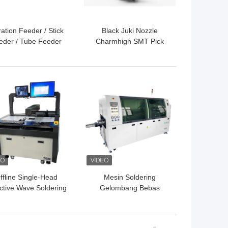
ration Feeder / Stick
Black Juki Nozzle
eder / Tube Feeder
Charmhigh SMT Pick
Untuk Charmhigh
And Place Machine 501-
MT36VA 48VA 48VB
507 SMT Aksesoris
SMT Accessories
GA TERBAIK
HARGA TERBAIK
ffline Single-Head
Mesin Soldering
ctive Wave Soldering
Gelombang Bebas
achine Kontrol PC
Timah 250DS 300DS
Industri 200B
350DS dengan
Pengiriman Otomatis