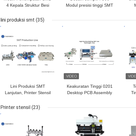
4 Kepala Struktur Besi
Modul presisi tinggi SMT
Cor CHM-551P
Pick and Place Machine
6 Kepala Dukungan
Pem
lini produksi smt
(35)
01005
HARGA TERBAIK
HARGA TERBAIK
HAR
Lini Produksi SMT
Keakuratan Tinggi 0201
T
Lanjutan, Printer Stensil
Desktop PCB Assembly
Ti
3040 / Mesin Pnp
Line 4 Kepala CHM-551
keci
CHMT48VB / Oven Aliran
SMD Pick and Place
Printer stensil
(23)
Ulang T961
Machine Reflow Oven
HARGA TERBAIK
HARGA TERBAIK
HAR
T962C