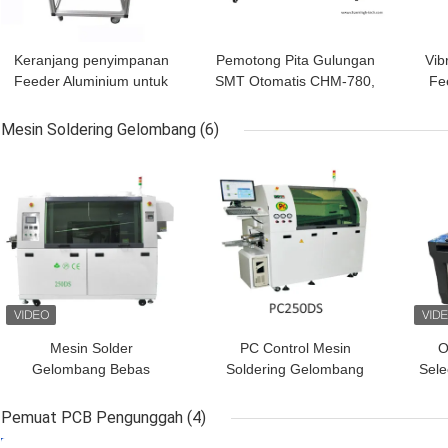
Keranjang penyimpanan
Pemotong Pita Gulungan
Vib
Feeder Aluminium untuk
SMT Otomatis CHM-780,
Fe
Panasonic
Mesin Pemotong Pita
CM402/602/NPM SMT
Bebas Genggam untuk
CH
Mesin Soldering Gelombang
(6)
Pick and Place Machines
Mesin Pick and Place
HARGA TERBAIK
HARGA TERBAIK
HAR
SMT
Mesin Solder
PC Control Mesin
O
Gelombang Bebas
Soldering Gelombang
Sele
Timbal Lebar PCB
Bebas Timah PC250DS,
M
250mm Lini Produksi DIP
PC300DS, PC350DS
Pemuat PCB Pengunggah
(4)
Untuk Garis Produksi