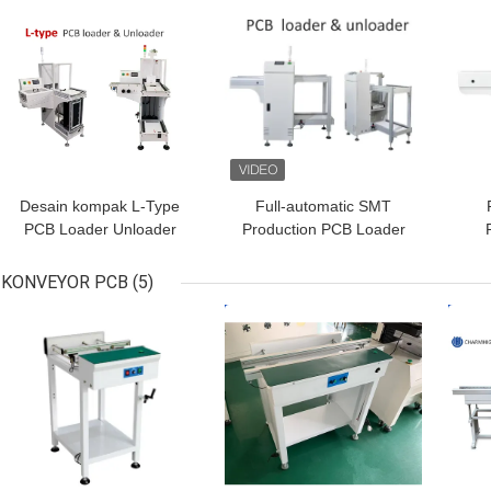
HARGA TERBAIK
HARGA TERBAIK
HAR
PCB DIP
Desain kompak L-Type
Full-automatic SMT
PCB Loader Unloader
Production PCB Loader
untuk Loading Majalah
Unloader dengan PLC
SMT Produksi Line
Control System dan
Pe
KONVEYOR PCB
(5)
SMEMA Interface
SMT
HARGA TERBAIK
HARGA TERBAIK
HAR
Compatibility