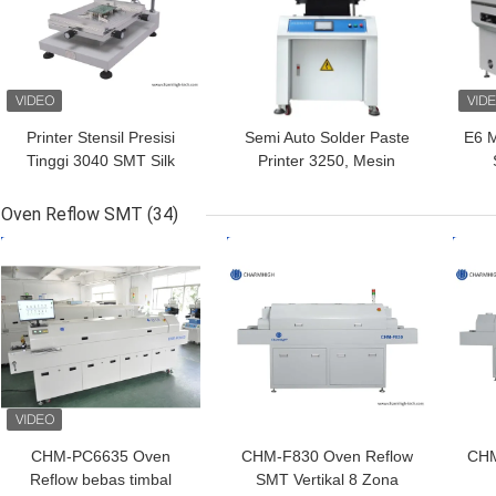
Printer Stensil Presisi
Semi Auto Solder Paste
E6 M
Tinggi 3040 SMT Silk
Printer 3250, Mesin
Printer Lini Produksi
Sablon 320 * 500mm
SMT Secara Manual
Oven Reflow SMT
(34)
HARGA TERBAIK
HARGA TERBAIK
HAR
CHM-PC6635 Oven
CHM-F830 Oven Reflow
CHM
Reflow bebas timbal
SMT Vertikal 8 Zona