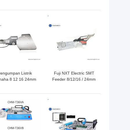
(atas6+bawah6)
Timah 8 Zona Full
200*350mm Mesin
Automatic Rail + PC
older Reflow SMT
Control 3150x500mm
GA TERBAIK
HARGA TERBAIK
engumpan Listrik
Fuji NXT Electric SMT
maha 8 12 16 24mm
Feeder 8/12/16 / 24mm
tuk Mesin Pick and
Untuk Charmhigh CHM-
ace DIY, Mesin SMT
860 861 863 Mesin Pilih
Charmhigh
dan Tempat
GA TERBAIK
HARGA TERBAIK