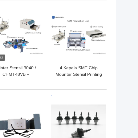
Line
Eksternal
GA TERBAIK
HARGA TERBAIK
inter Stensil 3040 /
4 Kepala SMT Chip
CHMT48VB +
Mounter Stensil Printing
ngumpan Getaran,
T962C Reflow Oven PCB
alur Perakitan PCB
Jalur Perakitan
 / Oven Aliran Ulang
GA TERBAIK
HARGA TERBAIK
BRT-420