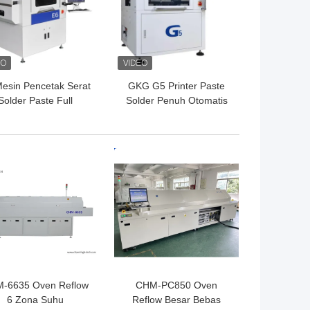
esin Pencetak Serat
GKG G5 Printer Paste
Solder Paste Full
Solder Penuh Otomatis
Automatic SMT
Printer Stencil SMT
600x350mm
Untuk Pencetakan Layar
GA TERBAIK
HARGA TERBAIK
-6635 Oven Reflow
CHM-PC850 Oven
6 Zona Suhu
Reflow Besar Bebas