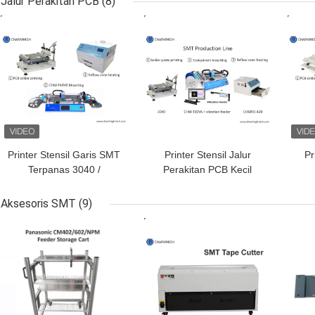
Jalur Perakitan PCB
(8)
one Chip Mounter
HARGA TERBAIK
HARGA TERBAIK
HAR
Printer Stensil Garis SMT
Printer Stensil Jalur
Pr
Terpanas 3040 /
Perakitan PCB Kecil
CHMT48VB Mesin Pnp
3040, Mesin Smt
Pe
SMT / Oven Aliran Ulang
CHMT36VA, 420 Oven
J
Aksesoris SMT
(9)
420
Reflow
SMT
HARGA TERBAIK
HARGA TERBAIK
HAR