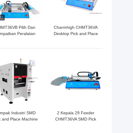
MT36VB Pilih Dan
Charmhigh CHMT36VA
mpatkan Peralatan
Desktop Pick and Place
Charmhigh Untuk
Machine 0402-5050 SOP
Perakitan PCB
QFN
GA TERBAIK
HARGA TERBAIK
mpak Industri SMD
2 Kepala 29 Feeder
k and Place Machine
CHMT36VA SMD Pick
C06 Chip Mounter
And Place Machine +
ntuk PCB Assembly
Dua Kamera CCD + PC