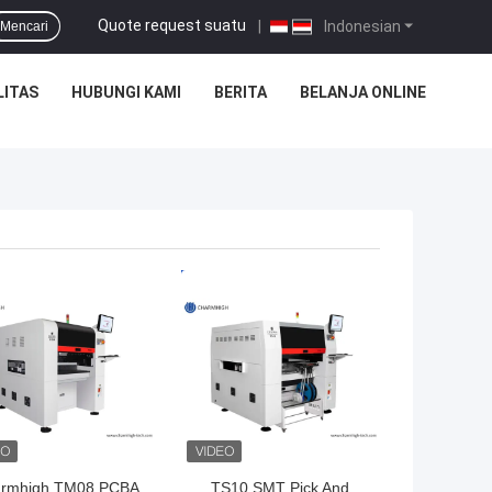
Quote request suatu
|
Indonesian
Mencari
LITAS
HUBUNGI KAMI
BERITA
BELANJA ONLINE
GA TERBAIK
HARGA TERBAIK
rmhigh TM08 PCBA
TS10 SMT Pick And