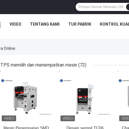
K
VIDEO
TENTANG KAMI
TUR PABRIK
KONTROL KUA
a Online
TPS memilih dan menempatkan mesin
(72)
HARGA TERBAIK
HARGA TERBAIK
HAR
Mesin Penempatan SMD
Desain sempit TC06
Cha