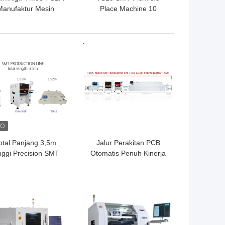
Manufaktur Mesin
Place Machine 10
Penempatan
Kepala 100 Feeder
asangan Chip SMT
01005 Dukungan
CPK≥1.0
Kecepatan Tinggi
GA TERBAIK
HARGA TERBAIK
otal Panjang 3,5m
Jalur Perakitan PCB
nggi Precision SMT
Otomatis Penuh Kinerja
l Produksi Line 0201,
Tinggi Untuk Manufaktur
BGA, 144 pin IC
Elektronik
GA TERBAIK
HARGA TERBAIK