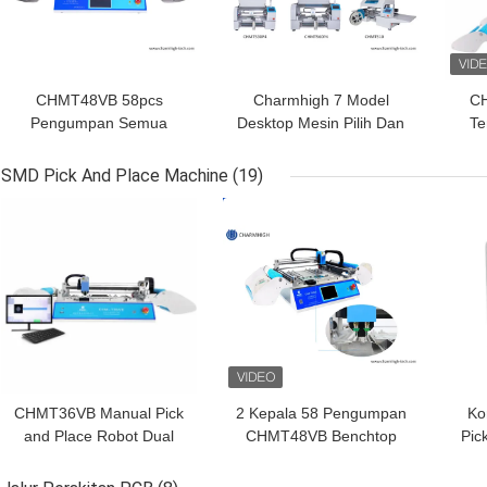
CHMT48VB 58pcs
Charmhigh 7 Model
CH
Pengumpan Semua
Desktop Mesin Pilih Dan
Te
Dalam Satu Mesin
Tempat SMT SMD,
Charmhigh Desktop Pick
mesin maching PCB kecil
SMD Pick And Place Machine
(19)
and Place Machine
HARGA TERBAIK
HARGA TERBAIK
HAR
Mesin SMT Kecil
CHMT36VB Manual Pick
2 Kepala 58 Pengumpan
Ko
and Place Robot Dual
CHMT48VB Benchtop
Pic
Side 58 Feeders SMT
SMD Pilih dan
T
Assembly
Tempatkan Robot All in
u